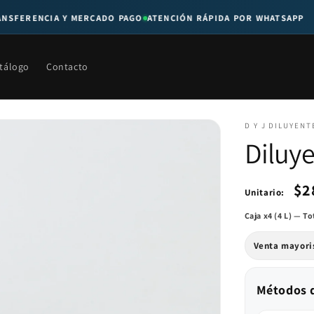
FERENCIA Y MERCADO PAGO
ATENCIÓN RÁPIDA POR WHATSAPP
tálogo
Contacto
D Y J DILUYENT
Diluye
$2
Unitario:
Caja x
4
(
4 L
) — To
Venta mayori
Métodos 