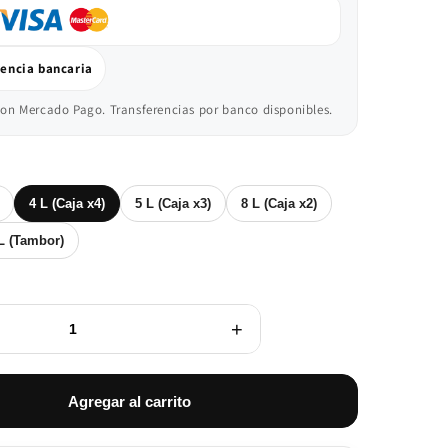
rencia bancaria
on Mercado Pago. Transferencias por banco disponibles.
4 L (Caja x4)
5 L (Caja x3)
8 L (Caja x2)
L (Tambor)
+
Agregar al carrito