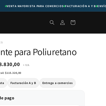
VENTA MAYORISTA PARA COMERCIOS
FACTURACIÓN A Y B
ENVÍOS 
Iniciar
Carrito
sesión
ES
nte para Poliuretano
8.830,00
+ IVA
tal:
$115.320,00
sta
Facturación A y B
Entrega a comercios
de pago