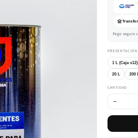
Transfe
Pago seguro c
PRESENTACIÓN
1 L (Caja x12)
20 L
200 
CANTIDAD
−