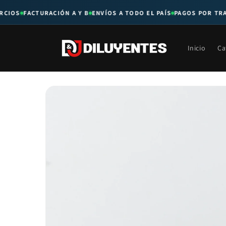
Ir
directamente
IOS
FACTURACIÓN A Y B
ENVÍOS A TODO EL PAÍS
PAGOS POR TRANS
al contenido
Inicio
Ca