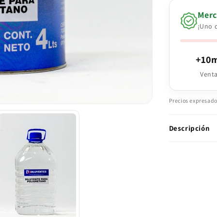
Merc
¡Uno d
+10m
Vent
Precios expresado
Descripción